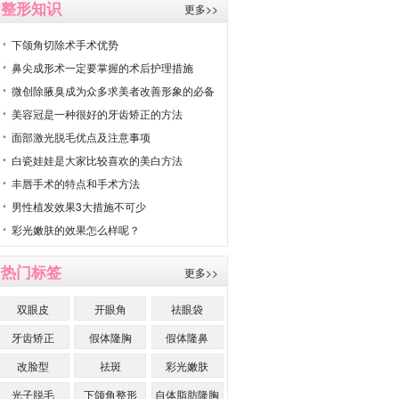
整形知识
更多>>
下颌角切除术手术优势
鼻尖成形术一定要掌握的术后护理措施
微创除腋臭成为众多求美者改善形象的必备
美容冠是一种很好的牙齿矫正的方法
面部激光脱毛优点及注意事项
白瓷娃娃是大家比较喜欢的美白方法
丰唇手术的特点和手术方法
男性植发效果3大措施不可少
彩光嫩肤的效果怎么样呢？
热门标签
更多>>
双眼皮
开眼角
祛眼袋
牙齿矫正
假体隆胸
假体隆鼻
改脸型
祛斑
彩光嫩肤
光子脱毛
下颌角整形
自体脂肪隆胸