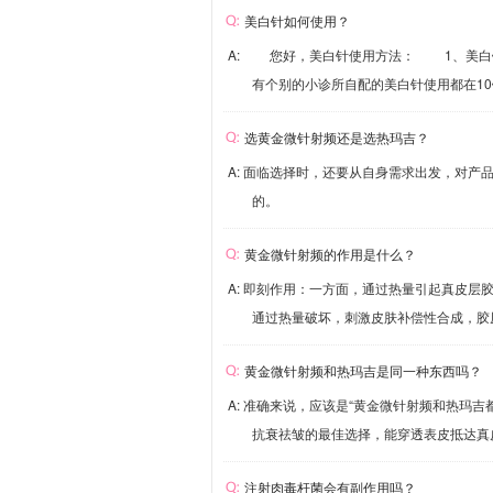
美白针如何使用？
A: 您好，美白针使用方法： 1、美白针疗
有个别的小诊所自配的美白针使用都在10
选黄金微针射频还是选热玛吉？
A: 面临选择时，还要从自身需求出发，对
的。
黄金微针射频的作用是什么？
A: 即刻作用：一方面，通过热量引起真皮
通过热量破坏，刺激皮肤补偿性合成，胶原
黄金微针射频和热玛吉是同一种东西吗？
A: 准确来说，应该是“黄金微针射频和热玛
抗衰祛皱的最佳选择，能穿透表皮抵达真皮
注射肉毒杆菌会有副作用吗？