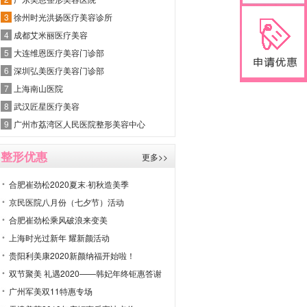
3
徐州时光洪扬医疗美容诊所
4
成都艾米丽医疗美容
5
大连维恩医疗美容门诊部
6
深圳弘美医疗美容门诊部
7
上海南山医院
8
武汉匠星医疗美容
9
广州市荔湾区人民医院整形美容中心
整形优惠
更多>>
合肥崔劲松2020夏末·初秋造美季
京民医院八月份（七夕节）活动
合肥崔劲松乘风破浪来变美
上海时光过新年 耀新颜活动
贵阳利美康2020新颜纳福开始啦！
双节聚美 礼遇2020——韩妃年终钜惠答谢
广州军美双11特惠专场