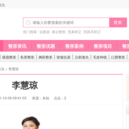
医生
热门搜索：
去眼袋
鼻尖整形
歪鼻矫正
招风耳矫正
整形资讯
整形优惠
整形案例
整形项目
整
吸脂整形
私密整形
胸部整形
除皱抗衰
注射激光
毛发种植
口唇整形
医生
> 李慧琼
李慧琼
10-06 09:41:03
来源：未知
点击：2