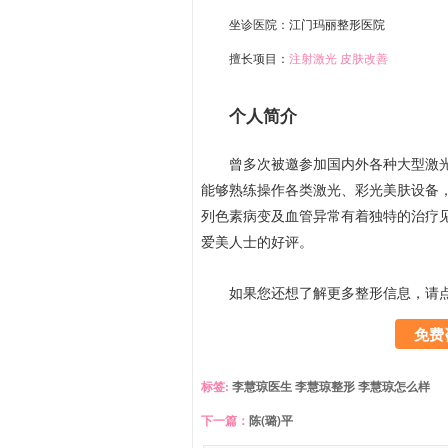
坐诊医院：
江门玛丽整形医院
擅长项目：
注射激光
皮肤改善
个人简介
曾多次被邀参加国内外各种大型激光
能够熟练操作各类激光、彩光美肤设备
列色素病变及血管异常有着独特的治疗
爱美人士的好评。
如果您还想了解更多整形信息，请
免费
标签:
李慧琼医生
李慧琼整形
李慧琼怎么样
下一篇：
陈(璐)平