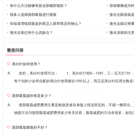
有什么方法能够有效去除额部皱纹？
假体隆胸成为
很多人选择面部吸脂进行瘦脸
激光去眼袋就
你知道埋线双眼皮的禁忌人群和禁忌药物么？
激光去胎记有
激光去胎记有什么优缺点？
激光淡斑的注
整形问答
美白针如何使用？
A: 您好，美白针使用方法： 1、美白针疗程6---10针，三---五天打1
有个别的小诊所自配的美白针使用都在10针以上，而正品美白针应用次数是有严
面部吸脂减价格是多少？
A: 面部吸脂减肥费用主要是根据患者自身脸上情况而定的，不能一概而论
抽脂方法与面部吸脂减肥费用多少有关目前，吸脂减肥的方法有很多，如负压吸
面部吸脂瘦脸好不好？