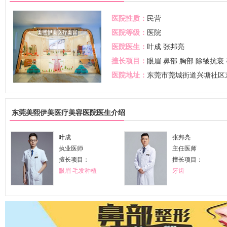
医院性质：
民营
医院等级：
医院
医院医生：
叶成
张邦亮
擅长项目：
眼眉
鼻部
胸部
除皱抗衰
医院地址：
东莞市莞城街道兴塘社区东
东莞美熙伊美医疗美容医院医生介绍
叶成
张邦亮
执业医师
主任医师
擅长项目：
擅长项目：
眼眉
毛发种植
牙齿