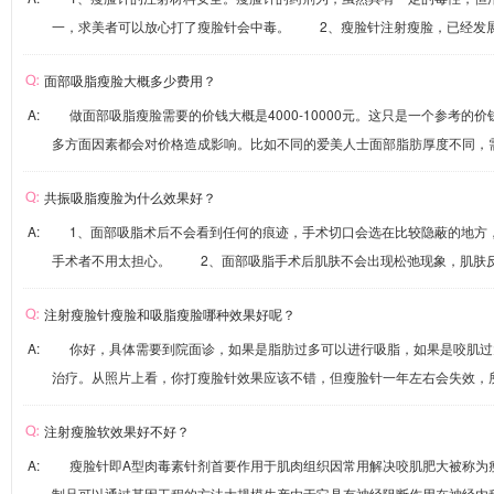
一，求美者可以放心打了瘦脸针会中毒。 2、瘦脸针注射瘦脸，已经发展得
面部吸脂瘦脸大概多少费用？
A: 做面部吸脂瘦脸需要的价钱大概是4000-10000元。这只是一个参考的
多方面因素都会对价格造成影响。比如不同的爱美人士面部脂肪厚度不同，需要
共振吸脂瘦脸为什么效果好？
A: 1、面部吸脂术后不会看到任何的痕迹，手术切口会选在比较隐蔽的地方
手术者不用太担心。 2、面部吸脂手术后肌肤不会出现松弛现象，肌肤反而
注射瘦脸针瘦脸和吸脂瘦脸哪种效果好呢？
A: 你好，具体需要到院面诊，如果是脂肪过多可以进行吸脂，如果是咬肌过
治疗。从照片上看，你打瘦脸针效果应该不错，但瘦脸针一年左右会失效，所以
注射瘦脸软效果好不好？
A: 瘦脸针即A型肉毒素针剂首要作用于肌肉组织因常用解决咬肌肥大被称为
制品可以通过基因工程的方法大规模生产由于它具有神经阻断作用在神经内科、