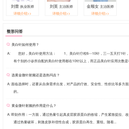
刘蕾
刘英
金顺女
执业医师
主治医师
主治医师
详细介绍>>
详细介绍>>
详细介绍>>
整形问答
美白针如何使用？
A: 您好，美白针使用方法： 1、美白针疗程6---10针，三---五天打1
有个别的小诊所自配的美白针使用都在10针以上，而正品美白针应用次数是有严
选黄金微针射频还是选热玛吉？
A: 面临选择时，还要从自身需求出发，对产品的疗效、安全性、性价比等多方
的。
黄金微针射频的作用是什么？
A: 即刻作用：一方面，通过热量引起真皮层胶原蛋白的收缩，产生紧致提拉
通过热量破坏，刺激皮肤补偿性合成，胶原蛋白再生、重组。随着...