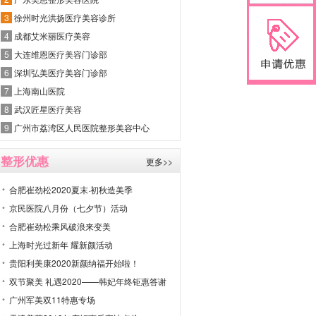
3
徐州时光洪扬医疗美容诊所
4
成都艾米丽医疗美容
5
大连维恩医疗美容门诊部
6
深圳弘美医疗美容门诊部
7
上海南山医院
8
武汉匠星医疗美容
9
广州市荔湾区人民医院整形美容中心
整形优惠
更多>>
合肥崔劲松2020夏末·初秋造美季
京民医院八月份（七夕节）活动
合肥崔劲松乘风破浪来变美
上海时光过新年 耀新颜活动
贵阳利美康2020新颜纳福开始啦！
双节聚美 礼遇2020——韩妃年终钜惠答谢
广州军美双11特惠专场