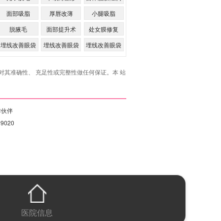
面部吸脂
厚唇改薄
小腿吸脂
脱腋毛
面部提升术
处女膜修复
埋线改善眼袋
埋线改善眼袋
埋线改善眼袋
的优点
的缺点
其准确性、 充足性或完整性做任何保证。本 站
作伙伴
19020
医院信息