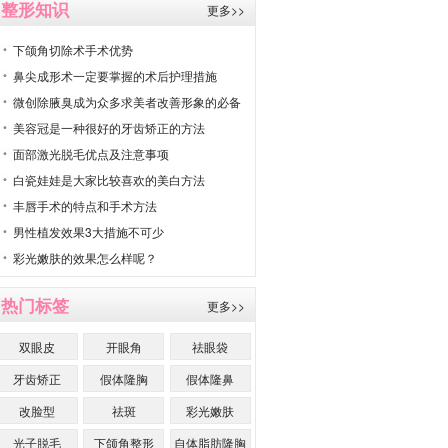
整形知识
更多>>
下颌角切除术手术优势
鼻尖成形术一定要掌握的术后护理措施
微创除腋臭成为众多求美者改善形象的必备
美容冠是一种很好的牙齿矫正的方法
面部激光脱毛优点及注意事项
白瓷娃娃是大家比较喜欢的美白方法
丰唇手术的特点和手术方法
男性植发效果3大措施不可少
彩光嫩肤的效果怎么样呢？
热门标签
更多>>
双眼皮
开眼角
祛眼袋
牙齿矫正
假体隆胸
假体隆鼻
改脸型
祛斑
彩光嫩肤
光子脱毛
下颌角整形
自体脂肪隆胸