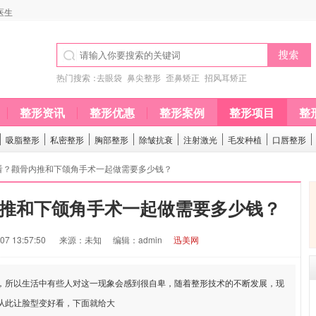
医生
热门搜索：
去眼袋
鼻尖整形
歪鼻矫正
招风耳矫正
整形资讯
整形优惠
整形案例
整形项目
整
吸脂整形
私密整形
胸部整形
除皱抗衰
注射激光
毛发种植
口唇整形
好看？颧骨内推和下颌角手术一起做需要多少钱？
推和下颌角手术一起做需要多少钱？
7 13:57:50
来源：未知
编辑：admin
迅美网
，所以生活中有些人对这一现象会感到很自卑，随着整形技术的不断发展，现
从此让脸型变好看，下面就给大