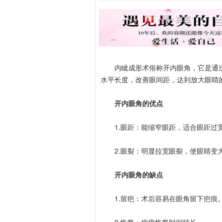
内眦成形术俗称开内眼角，它是通过
水平长度，改善眼间距，达到放大眼睛
开内眼角的优点
1.眼距：能缩窄眼距，适合眼距过
2.眼裂：明显拉宽眼裂，使眼睛变
开内眼角的缺点
1.留疤：术后容易在眼角留下疤痕