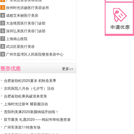
3
徐州时光洪扬医疗美容诊所
4
成都艾米丽医疗美容
5
大连维恩医疗美容门诊部
6
深圳弘美医疗美容门诊部
7
上海南山医院
8
武汉匠星医疗美容
9
广州市荔湾区人民医院整形美容中心
整形优惠
更多>>
合肥崔劲松2020夏末·初秋造美季
京民医院八月份（七夕节）活动
合肥崔劲松乘风破浪来变美
上海时光过新年 耀新颜活动
贵阳利美康2020新颜纳福开始啦！
双节聚美 礼遇2020——韩妃年终钜惠答谢
广州军美双11特惠专场