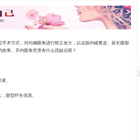
手术方式，对内侧眼角进行矫正放大，以去除内眦赘皮、延长眼裂
的效果。开内眼角究竟有什么优缺点呢？
宽者。
大，眼型纤长优美。
。