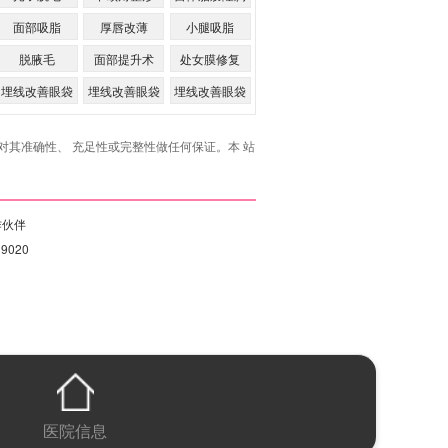
面部吸脂
厚唇改薄
小腿吸脂
脱腋毛
面部提升术
处女膜修复
埋线改善眼袋
埋线改善眼袋
埋线改善眼袋
的优点
的缺点
其准确性、 充足性或完整性做任何保证。本 站
作伙伴
19020
医院信息