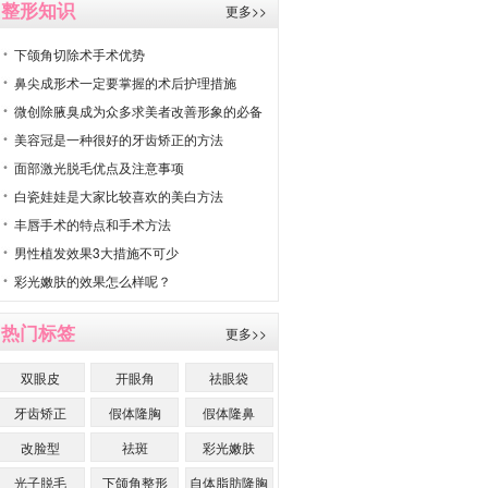
整形知识
更多>>
下颌角切除术手术优势
鼻尖成形术一定要掌握的术后护理措施
微创除腋臭成为众多求美者改善形象的必备
美容冠是一种很好的牙齿矫正的方法
面部激光脱毛优点及注意事项
白瓷娃娃是大家比较喜欢的美白方法
丰唇手术的特点和手术方法
男性植发效果3大措施不可少
彩光嫩肤的效果怎么样呢？
热门标签
更多>>
双眼皮
开眼角
祛眼袋
牙齿矫正
假体隆胸
假体隆鼻
改脸型
祛斑
彩光嫩肤
光子脱毛
下颌角整形
自体脂肪隆胸