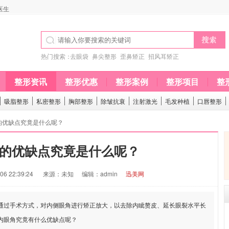
医生
热门搜索：
去眼袋
鼻尖整形
歪鼻矫正
招风耳矫正
整形资讯
整形优惠
整形案例
整形项目
整
吸脂整形
私密整形
胸部整形
除皱抗衰
注射激光
毛发种植
口唇整形
的优缺点究竟是什么呢？
的优缺点究竟是什么呢？
6 22:39:24
来源：未知
编辑：admin
迅美网
过手术方式，对内侧眼角进行矫正放大，以去除内眦赘皮、延长眼裂水平长
内眼角究竟有什么优缺点呢？