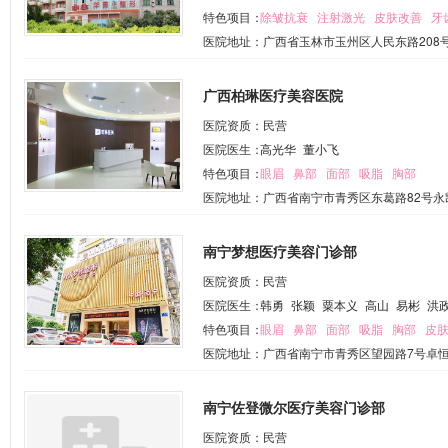
特色项目：
除皱抗衰
注射激光
皮肤改善
牙
医院地址：广西省玉林市玉州区人民东路208
广西柏琳医疗美容医院
医院资质：民营
医院医生：
高光华
董小飞
特色项目：
眼眉
鼻部
面部
吸脂
胸部
医院地址：广西省南宁市青秀区东葛路82号永凯
南宁梦想医疗美容门诊部
医院资质：民营
医院医生：
韩勇
张颖
粟本义
高山
易彬
洪
特色项目：
眼眉
鼻部
面部
吸脂
胸部
皮
医院地址：广西省南宁市青秀区望园路7号卓恒
南宁佐登微尔医疗美容门诊部
医院资质：民营