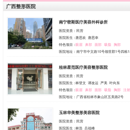
广西整形医院
南宁密斯医疗美容外科诊所
医院资质：民营
医院医生：
唐思欢
唐思幸
特色项目：
眼眉
鼻部
面部
吸脂
胸部
医院地址：南宁市中文路10号领世郡1号四栋
桂林星范医疗美容整形医院
医院资质：民营
医院医生：
林登文
谭改运
严美
叶向东
特色项目：
眼眉
鼻部
面部
吸脂
胸部
注
医院地址：广西省桂林市象山区五美路2号
玉林华美整形美容医院
医院资质：民营
医院医生：
林浩
吕祖峰