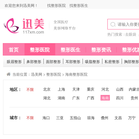
欢迎您来到迅美网！
找整形医院
找整形医生
热门搜索：
去眼袋
首页
整形医院
整形医生
整形资讯
整形优
眼眉整形
鼻部整形
面部整形
耳部整形
吸脂整形
私密整形
胸部整形
当前位置：
迅美网
>
整形医院
>
海南整形医院
地区：
北京
上海
天津
重庆
河北
山西
内蒙
不限
湖北
湖南
广东
广西
海南
四川
贵州
城市：
不限
海口
三亚
五指山
琼海
儋州
文昌
万宁