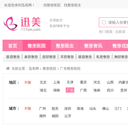
欢迎您来到迅美网！
找整形医院
找整形医生
热门搜索：
去眼袋
首页
整形医院
整形医生
整形资讯
整形优
眼眉整形
鼻部整形
面部整形
耳部整形
吸脂整形
私密整形
胸部整形
当前位置：
迅美网
>
整形医院
>
广东整形医院
地区：
北京
上海
天津
重庆
河北
山西
内蒙
不限
湖北
湖南
广东
广西
海南
四川
贵州
城市：
不限
广州
韶关
深圳
珠海
汕头
佛山
江门
潮州
揭阳
云浮