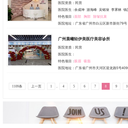
医院资质：民营
医院医生：
余成坤
游海峰
吴铭埈
李霁林
钱
特色项目：
面部
胸部
除皱抗衰
医院地址：广东省广州市白云区新市新街79号
广州晨曦轻伊美医疗美容诊所
医院资质：民营
医院医生：
特色项目：
眼眉
吸脂
医院地址：广东省广州市天河区迎龙路5号409
1109条
上一页
1
..
4
5
6
7
8
9
1